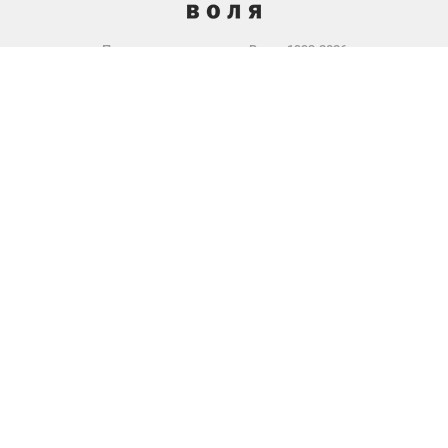
Производитель теплиц «Воля» 1993-2026
Политика по работе с персональными
данными
Политика в области качества