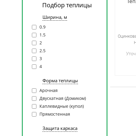
Теп
Подбор теплицы
Ширина, м
0.9
1.5
Оцинков
2
Н
2.5
Уточ
3
4
Форма теплицы
Арочная
Двускатная (Домиком)
Каплевидные (купол)
Прямостенная
Защита каркаса