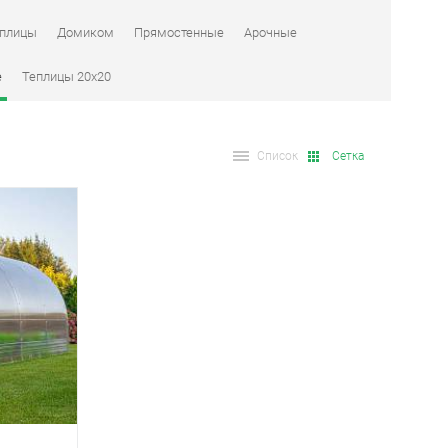
плицы
Домиком
Прямостенные
Арочные
е
Теплицы 20х20
Список
Сетка