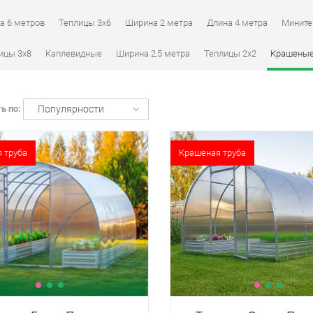
а 6 метров
Теплицы 3х6
Ширина 2 метра
Длина 4 метра
Мините
ицы 3х8
Каплевидные
Ширина 2,5 метра
Теплицы 2х2
Крашены
ь по:
Популярности
 труба
Крашеная труба