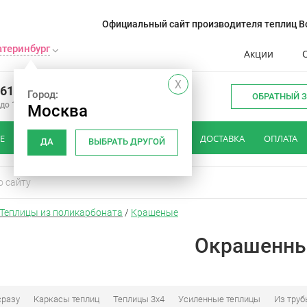
Официальный сайт производителя теплиц Во
атеринбург
Акции
X
361-93-53
Город:
ОБРАТНЫЙ 
 до 18:00
Москва
Е
КАК ВЫБРАТЬ ТЕПЛИЦУ
ОТЗЫВЫ
ДОСТАВКА
ОПЛАТА
ДА
ВЫБРАТЬ ДРУГОЙ
Теплицы из поликарбоната
/
Крашеные
Окрашенн
сразу
Каркасы теплиц
Теплицы 3x4
Усиленные теплицы
Из тру