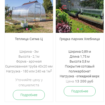
Теплица Сигма Ц
Грядка парник Хлебница
Ширина - 3м
Ширина 0,89 м
Высота - 2,1м
Длина 1,75 м
Форма - арочная
Высота 0,8 м
Оцинкованная
труба 40х20 мм
Покрытие сотовый
2
Нагрузка - 180 или 240 на 1м
поликарбонат
Нагрузка -
откидной верх
Уточняйте цену у
Цена
13 200 руб
специалиста
Подробнее
Подробнее