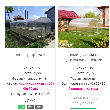
Теплица Прима 4
Теплица Альфа со
сдвижными панелями
Ширина - 4м
Ширина - 3м
Высота - 2,5м
Высота - 2,1м
Форма - прямостенная
Форма - арочная
Каркас -
оцинкованная труба
Оцинкованная труба 20х20
40х20мм
Сдвижная крыша
2
Нагрузка - 240 кг на 1м
Уточняйте цену у
Длина
специалиста
4м
6м
8м