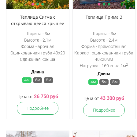
Теплица Сигма с
Теплица Прима 3
открывающейся крышей
Ширина - 3м
Ширина - 3м
Высота - 2,1м
Высота - 2,4м
Форма - арочная
Форма - прямостенная
Оцинкованная труба 40х20
Каркас -
оцинкованная труба
Сдвижная крыша
40х20мм
2
Нагрузка - 160 кг на 1м
Длина
Длина
4м
6м
8м
4м
6м
8м
26 750 руб
Цена от
43 300 руб
Цена от
Подробнее
Подробнее