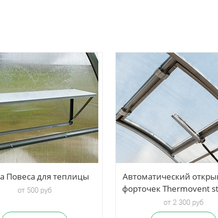
а Повеса для теплицы
Автоматический откры
форточек Thermovent s
от 500 руб
от 2 300 руб