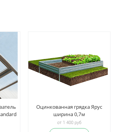
ватель
Оцинкованная грядка Ярус
Ка
tandard
ширина 0,7м
от 1 400 руб