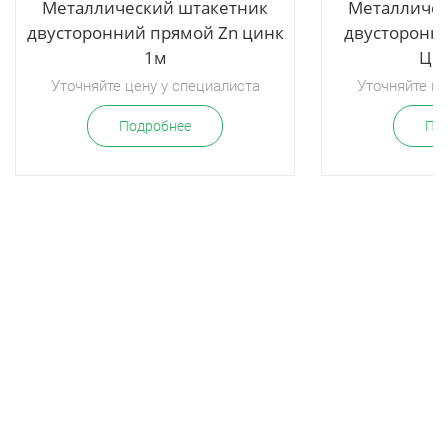
Металлический штакетник
Металличес
двусторонний прямой Zn цинк
двусторонн
1м
Цин
Уточняйте цену у специалиста
Уточняйте це
Подробнее
По