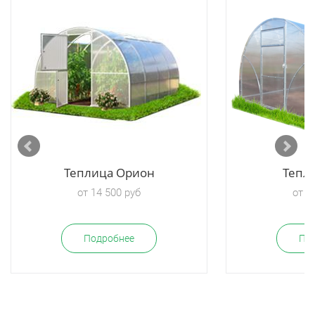
Теплица Орион
Тепли
от 14 500 руб
от 1
Подробнее
По