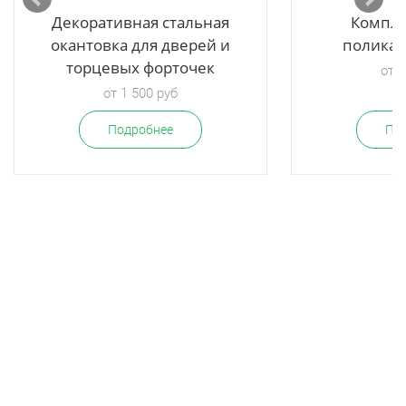
Декоративная стальная
Компле
окантовка для дверей и
поликар
торцевых форточек
от 1
от 1 500 руб
Подробнее
По