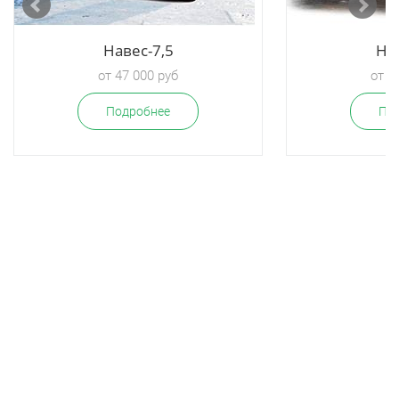
Навес-7,5
Нав
от 47 000 руб
от 3
Подробнее
По